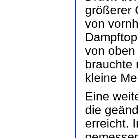
größerer 
von vornh
Dampftopf
von oben 
brauchte 
kleine Me
Eine weit
die geän
erreicht.
gemessen