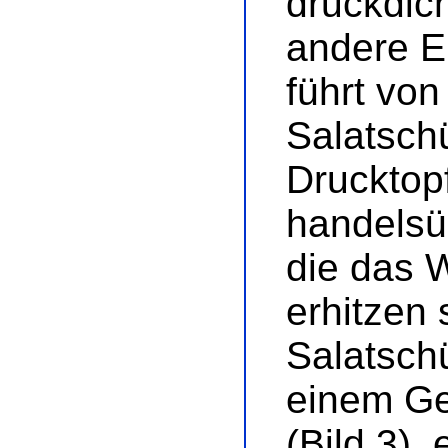
druckdic
andere E
führt von
Salatschü
Drucktopf
handelsü
die das 
erhitzen s
Salatschü
einem Ge
(Bild 3)