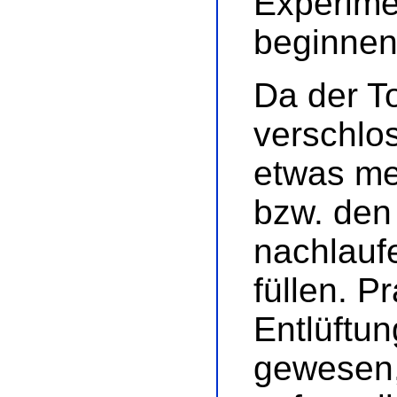
Experime
beginnen
Da der To
verschlos
etwas me
bzw. den
nachlauf
füllen. P
Entlüftun
gewesen, 