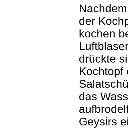
Nachdem d
der Kochp
kochen be
Luftblase
drückte 
Kochtopf 
Salatschü
das Wasse
aufbrodel
Geysirs ei